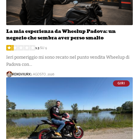
La mia esperienza da Wheelup Padova: un
negozio che sembra aver perso smalto
1.3
SU 5
Ieri pomeriggio mi sono recato nel punto vendita Wheelup di
Padova con…
RDXQVXJRX
3 AGOSTO, 2026
GIRI