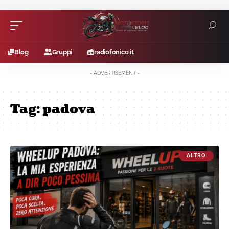
Blog
Gruppi
radiofonico.it
- ADVERTISEMENT -
Tag:
padova
ALTRO