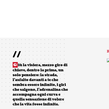
//
R
G
iù la visiera, mezzo giro di
chiave, dentro la prima, un
solo pensiero: la strada,
l’asfalto davanti a te che
sembra essere infinito, i giri
che salgono, l’adrenalina che
accompagna ogni curva e
quella sensazione di volere
che la vita fosse infinita.