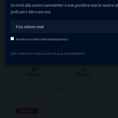
Iscriviti alla nostra newsletter e non perdere mai le nostre ul
podcast e altro ancora.
Instagram
Youtube
Tiktok
Telegram
Ho letto e accetto l'
informativa privacy
.
ZERO SPAM, PUOI CANCELLARTI IN QUALSIASI MOMENTO.
WhatsApp
Discord
Bluesky
RSS Feed
- ADVERTISEMENT -
Meteo