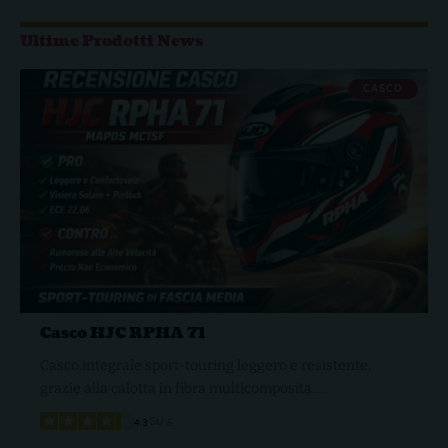
Ultime Prodotti News
CASCO
Casco HJC RPHA 71
Casco integrale sport-touring leggero e resistente,
grazie alla calotta in fibra multicomposita.…
4.3
SU 5