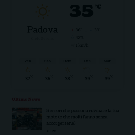
35
°C
Padova
°
°
36
_
33
42%
Cielo Sereno
1 km/h
Ven
Sab
Dom
Lun
Mar
°C
°C
°C
°C
°C
37
36
38
39
39
Ultime News
5 errori che possono rovinare la tua
moto (e che molti fanno senza
accorgersene)
ALTRO