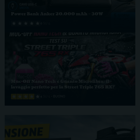
Power Bank Anker 20.000 mAh – 30W
0
SU 5
Muc-Off Nano Tech e Guanto Microfibra: il
lavaggio perfetto per la Street Triple 765 RX?
4
SU 5
BUONO