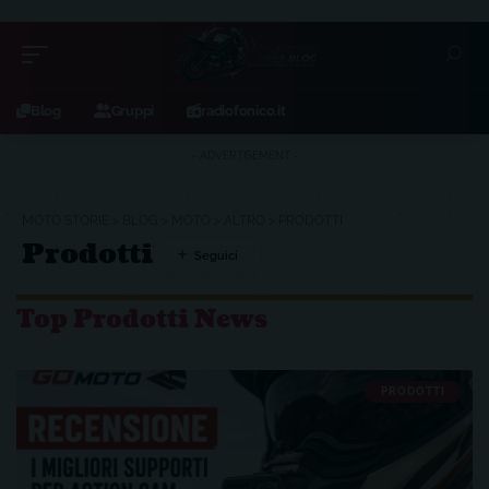
Blog
Gruppi
radiofonico.it
- ADVERTISEMENT -
MOTO STORIE
>
BLOG
>
MOTO
>
ALTRO
>
PRODOTTI
Prodotti
Top Prodotti News
PRODOTTI