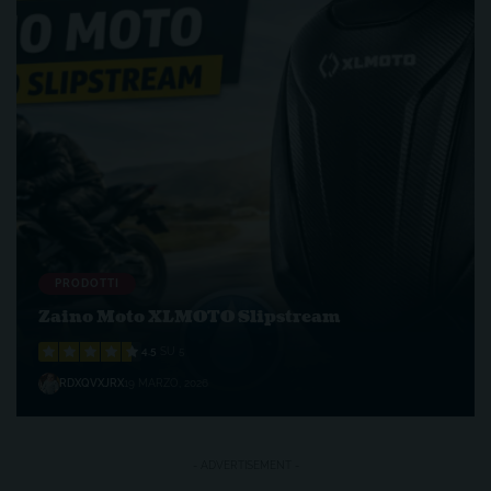
PRODOTTI
Zaino Moto XLMOTO Slipstream
4.5
SU 5
RDXQVXJRX
19 MARZO, 2026
- ADVERTISEMENT -