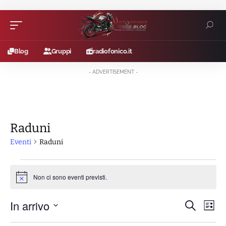
Blog
Gruppi
radiofonico.it
- ADVERTISEMENT -
Raduni
Eventi
Raduni
Eventi
Non ci sono eventi previsti.
Notice
E
In arrivo
E
Cerca
Lista
v
v
Seleziona
e