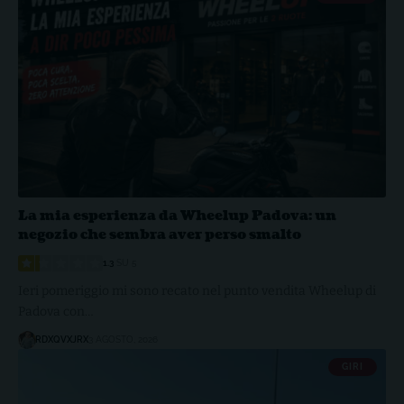
La mia esperienza da Wheelup Padova: un
negozio che sembra aver perso smalto
1.3
SU 5
Ieri pomeriggio mi sono recato nel punto vendita Wheelup di
Padova con…
RDXQVXJRX
3 AGOSTO, 2026
GIRI