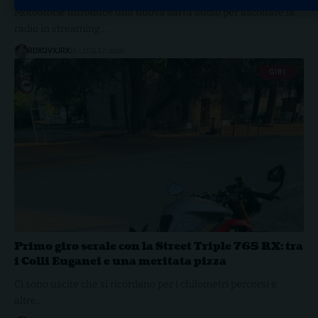
MotoStorie introduce una nuova barra audio per ascoltare la
radio in streaming…
RDXQVXJRX
16 LUGLIO, 2026
GIRI
Primo giro serale con la Street Triple 765 RX: tra
i Colli Euganei e una meritata pizza
Ci sono uscite che si ricordano per i chilometri percorsi e
altre…