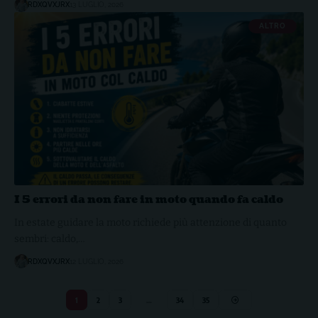
RDXQVXJRX
13 LUGLIO, 2026
ALTRO
I 5 errori da non fare in moto quando fa caldo
In estate guidare la moto richiede più attenzione di quanto
sembri: caldo,…
RDXQVXJRX
12 LUGLIO, 2026
1
2
3
…
34
35