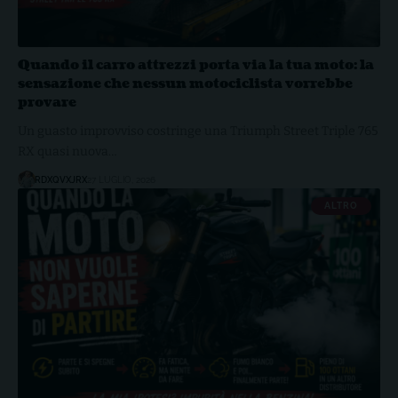
Quando il carro attrezzi porta via la tua moto: la
sensazione che nessun motociclista vorrebbe
provare
Un guasto improvviso costringe una Triumph Street Triple 765
RX quasi nuova…
RDXQVXJRX
27 LUGLIO, 2026
ALTRO