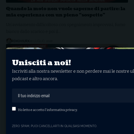
Quando la moto non vuole saperne di partire: la
mia esperienza con un pieno “sospetto”
Un’avviamento difficoltoso con spegnimenti improvvisi, fumo
bianco dallo scarico e poi il…
RDXQVXJRX
26 LUGLIO, 2026
ALTRI CONTENUTI
Unisciti a noi!
Iscriviti alla nostra newsletter e non perdere mai le nostre ul
podcast e altro ancora.
Ho letto e accetto l'
informativa privacy
.
La colonna sonora delle tue MotoStorie: arriva
ZERO SPAM, PUOI CANCELLARTI IN QUALSIASI MOMENTO.
il player radio integrato!