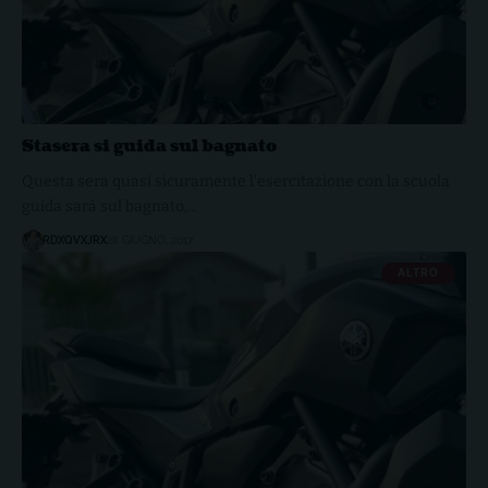
Stasera si guida sul bagnato
Questa sera quasi sicuramente l'esercitazione con la scuola
guida sarà sul bagnato,…
RDXQVXJRX
28 GIUGNO, 2017
ALTRO