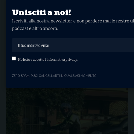
Unisciti a noi!
Iscriviti alla nostra newsletter e non perdere mai le nostre ul
podcast e altro ancora.
Ho letto e accetto l'
informativa privacy
.
Fino ad Adria
Oggi sono andato a fare la barba con la moto e poi…
ZERO SPAM, PUOI CANCELLARTI IN QUALSIASI MOMENTO.
RDXQVXJRX
24 GIUGNO, 2017