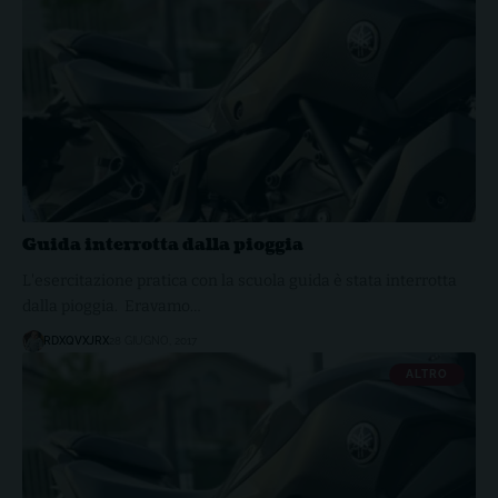
Guida interrotta dalla pioggia
L'esercitazione pratica con la scuola guida è stata interrotta
dalla pioggia. Eravamo…
RDXQVXJRX
28 GIUGNO, 2017
ALTRO