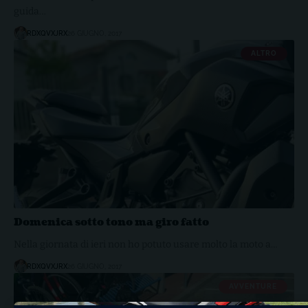
guida…
RDXQVXJRX
26 GIUGNO, 2017
ALTRO
Domenica sotto tono ma giro fatto
Nella giornata di ieri non ho potuto usare molto la moto a…
RDXQVXJRX
26 GIUGNO, 2017
AVVENTURE