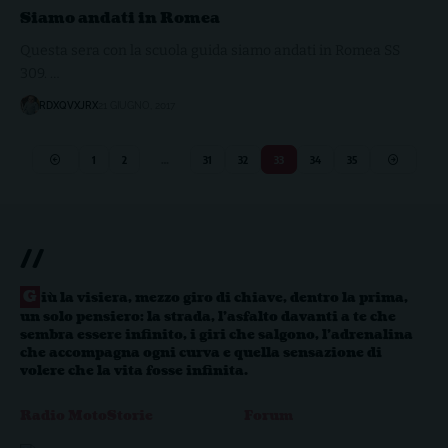
Siamo andati in Romea
Questa sera con la scuola guida siamo andati in Romea SS
309. …
RDXQVXJRX
21 GIUGNO, 2017
1
2
…
31
32
33
34
35
//
G
iù la visiera, mezzo giro di chiave, dentro la prima,
un solo pensiero: la strada, l’asfalto davanti a te che
sembra essere infinito, i giri che salgono, l’adrenalina
che accompagna ogni curva e quella sensazione di
volere che la vita fosse infinita.
Radio MotoStorie
Forum