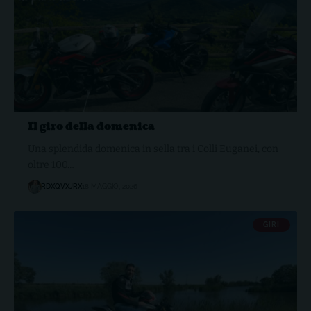
Il giro della domenica
Una splendida domenica in sella tra i Colli Euganei, con
oltre 100…
RDXQVXJRX
18 MAGGIO, 2026
GIRI