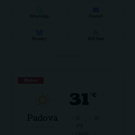
WhatsApp
Discord
Bluesky
RSS Feed
- ADVERTISEMENT -
Meteo
31
°C
Padova
°
°
31
_
30
57%
Cielo Sereno
1 km/h