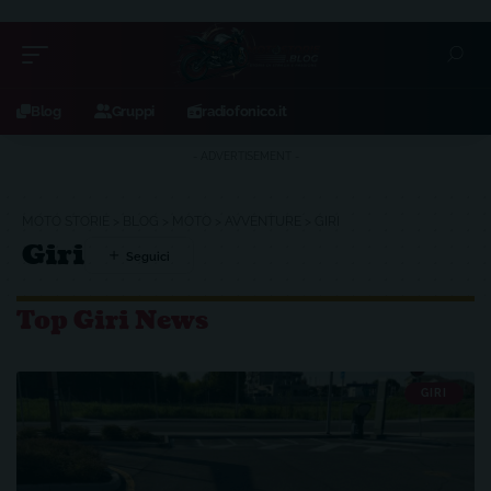
Blog
Gruppi
radiofonico.it
- ADVERTISEMENT -
MOTO STORIE
>
BLOG
>
MOTO
>
AVVENTURE
>
GIRI
Giri
Top Giri News
GIRI