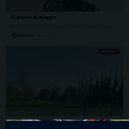
Il primo di maggio
Ecco alcune foto del giro del primo di maggio a Vo' e…
RDXQVXJRX
1 MAGGIO, 2026
PASQUA
Alcune foto di Pasqua