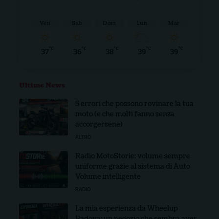
Ven
Sab
Dom
Lun
Mar
°C
°C
°C
°C
°C
37
36
38
39
39
Ultime News
5 errori che possono rovinare la tua
moto (e che molti fanno senza
accorgersene)
ALTRO
Radio MotoStorie: volume sempre
uniforme grazie al sistema di Auto
Volume intelligente
RADIO
La mia esperienza da Wheelup
Padova: un negozio che sembra aver