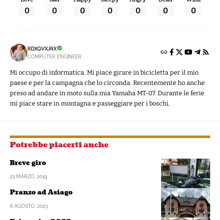
0
0
0
0
0
0
0
RDXQVXJRX
COMPUTER ENGINEER
Mi occupo di informatica. Mi piace girare in bicicletta per il mio
paese e per la campagna che lo circonda. Recentemente ho anche
preso ad andare in moto sulla mia Yamaha MT-07. Durante le ferie
mi piace stare in montagna e passeggiare per i boschi.
Potrebbe piacerti anche
Breve giro
23 MARZO, 2019
Pranzo ad Asiago
8 AGOSTO, 2023