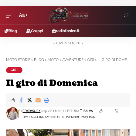
Aa
Blog
Gruppi
radiofonico.it
- ADVERTISEMENT -
MOTO STORIE
>
BLOG
>
MOTO
>
AVVENTURE
>
GIRI
>
IL GIRO DI DOMENICA
GIRI
Il giro di Domenica
BY
RDXQVXJRX
39 VIS.
1 MIN DI LETTURA
ULTIMO AGGIORNAMENTO: 8 NOVEMBRE, 2023 10:54