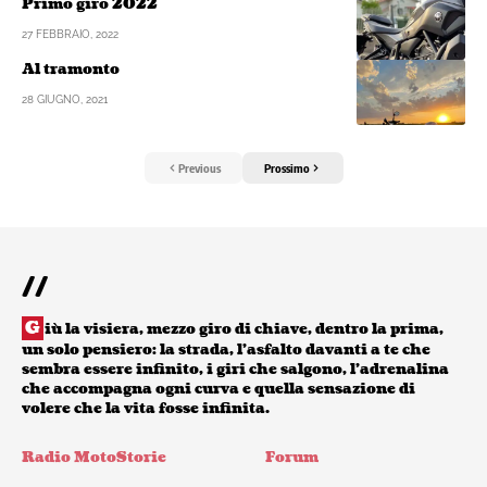
Primo giro 2022
27 FEBBRAIO, 2022
Al tramonto
28 GIUGNO, 2021
Previous
Prossimo
//
G
iù la visiera, mezzo giro di chiave, dentro la prima,
un solo pensiero: la strada, l’asfalto davanti a te che
sembra essere infinito, i giri che salgono, l’adrenalina
che accompagna ogni curva e quella sensazione di
volere che la vita fosse infinita.
Radio MotoStorie
Forum