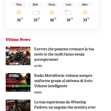
Ven
Sab
Dom
Lun
Mar
°C
°C
°C
°C
°C
35
33
38
39
33
Ultime News
5 errori che possono rovinare la tua
moto (e che molti fanno senza
accorgersene)
ALTRO
Radio MotoStorie: volume sempre
uniforme grazie al sistema di Auto
Volume intelligente
RADIO
La mia esperienza da Wheelup
Padova: un negozio che sembra aver