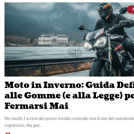
Moto in Inverno: Guida Def
alle Gomme (e alla Legge) p
Fermarsi Mai
Per molti, l’arrivo del primo freddo coincide con il rito del mantenito
coprimoto. Ma per…