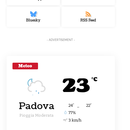
Bluesky
RSS Feed
- ADVERTISEMENT -
Meteo
23
°C
Padova
°
°
24
_
22
77%
Pioggia Moderata
3 km/h