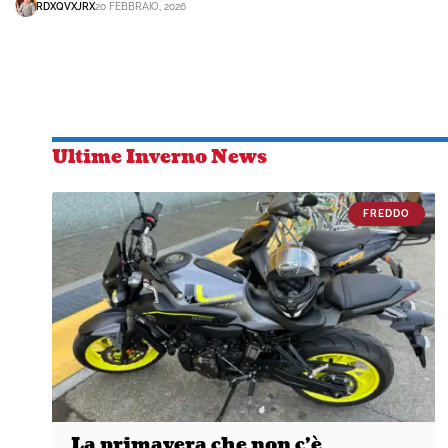
RDXQVXJRX
20 FEBBRAIO, 2026
Ultime Inverno News
FREDDO
La primavera che non c’è