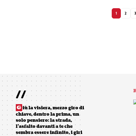
1
2
//
R
G
iù la visiera, mezzo giro di
chiave, dentro la prima, un
solo pensiero: la strada,
l’asfalto davanti a te che
sembra essere infinito, i giri