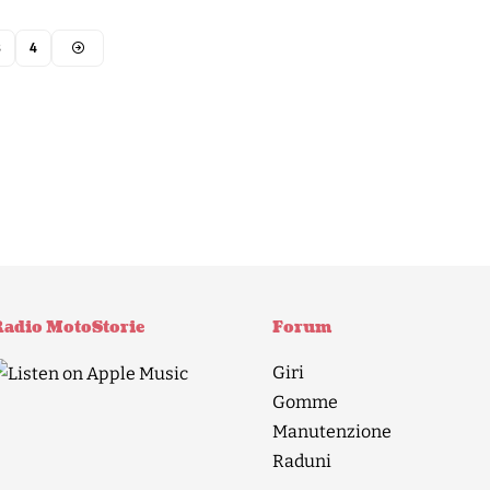
3
4
adio MotoStorie
Forum
Giri
Gomme
Manutenzione
Raduni