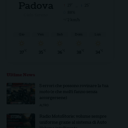
Padova
°
°
27
_
25
88%
Cielo Sereno
2 km/h
Gio
Ven
Sab
Dom
Lun
°C
°C
°C
°C
°C
37
35
36
38
34
Ultime News
5 errori che possono rovinare la tua
moto (e che molti fanno senza
accorgersene)
ALTRO
Radio MotoStorie: volume sempre
uniforme grazie al sistema di Auto