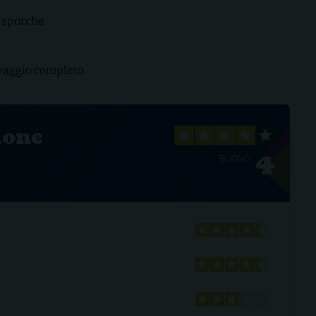
ù sporche
avaggio completo.
ione
4
BUONO