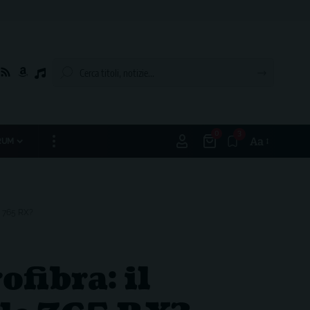
0
3
Aa
RUM
 765 RX?
fibra: il