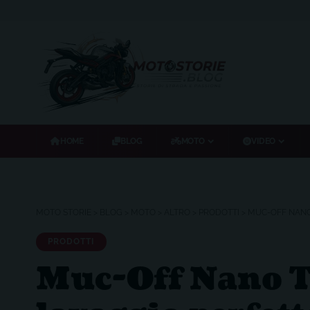
HOME
BLOG
MOTO
VIDEO
MOTO STORIE
>
BLOG
>
MOTO
>
ALTRO
>
PRODOTTI
>
MUC-OFF NANO 
PRODOTTI
Muc-Off Nano Te