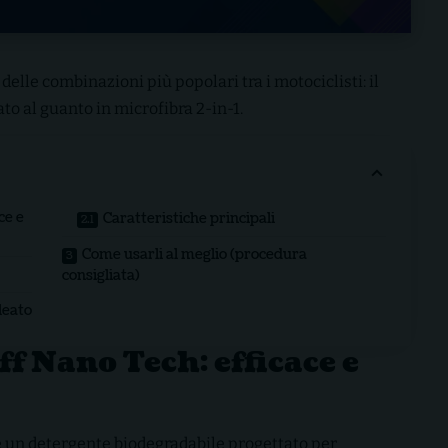
lle combinazioni più popolari tra i motociclisti: il
o al guanto in microfibra 2-in-1.
ce e
Caratteristiche principali
Come usarli al meglio (procedura
consigliata)
leato
f Nano Tech: efficace e
 un detergente biodegradabile progettato per