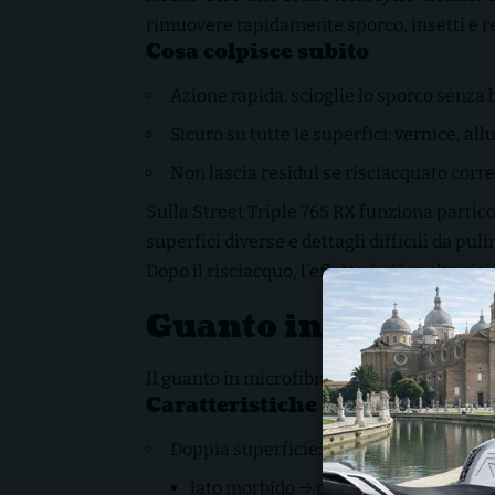
rimuovere rapidamente sporco, insetti e re
Cosa colpisce subito
Azione rapida: scioglie lo sporco senza 
Sicuro su tutte le superfici: vernice, al
Non lascia residui se risciacquato cor
Sulla Street Triple 765 RX funziona parti
superfici diverse e dettagli difficili da pulir
Dopo il risciacquo, l’effetto è già molto vic
Guanto in microfibra
Il guanto in microfibra 2-in-1 è ciò che tr
Caratteristiche principali
Doppia superficie:
lato morbido → perfetto per serbatoi