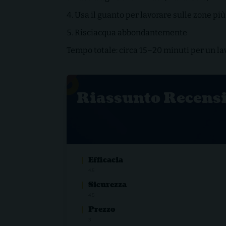
Usa il guanto per lavorare sulle zone pi
Risciacqua abbondantemente
Tempo totale: circa 15–20 minuti per un l
Riassunto Recens
Efficacia
4.5
Sicurezza
4.5
Prezzo
3