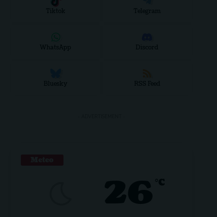
Tiktok
Telegram
WhatsApp
Discord
Bluesky
RSS Feed
- ADVERTISEMENT -
Meteo
26
°C