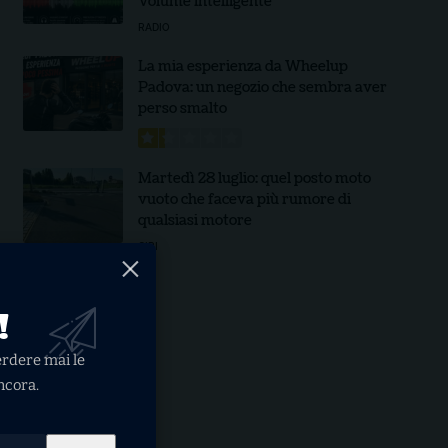
Volume intelligente
RADIO
La mia esperienza da Wheelup
Padova: un negozio che sembra aver
perso smalto
Martedì 28 luglio: quel posto moto
vuoto che faceva più rumore di
qualsiasi motore
GIRI
!
perdere mai le
ncora.