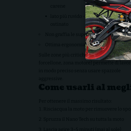
carene
lato più ruvido → ideale per sporco
ostinato
Non graffia le superfici
Ottima ergonomia durante l’uso
Sulle zone più critiche della 765 RX (cerchi
forcellone, zona motore) permette di lavo
in modo preciso senza usare spazzole
aggressive.
Come usarli al megl
Per ottenere il massimo risultato:
Risciacqua la moto per rimuovere lo spo
Spruzza il Nano Tech su tutta la moto
Lascia agire 3–5 minuti (mai al sole)