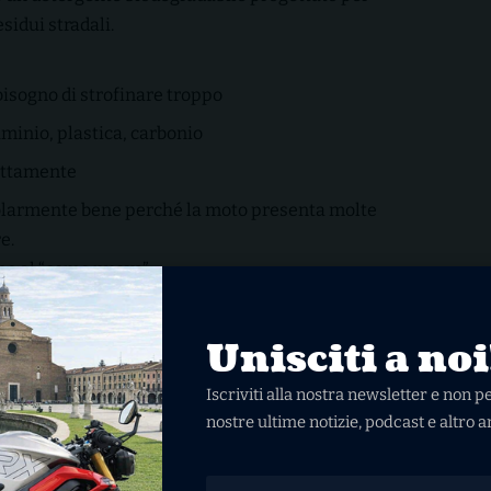
sidui stradali.
bisogno di strofinare troppo
luminio, plastica, carbonio
rettamente
colarmente bene perché la moto presenta molte
e.
ino al “come nuova”.
- ADVERTISEMENT -
 Muc-Off: il vero alleato
Unisciti a noi
asforma un buon lavaggio in un lavaggio fatto bene.
Iscriviti alla nostra newsletter e non 
nostre ultime notizie, podcast e altro a
Leggi anche
Go Moto recensione: i
o e