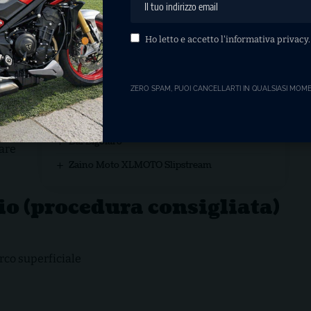
migliori supporti per action
cam da casco? La guida
completa
Ho letto e accetto l'
informativa privacy
.
Pirelli Diablo Supercorsa SP sulla Triumph
Street Triple 765 RX: impressioni dopo i primi
ZERO SPAM, PUOI CANCELLARTI IN QUALSIASI MOM
chilometri
Power Bank Anker 20.000 mAh – 30W
,
Dal Bigolaro
rare
Zaino Moto XLMOTO Slipstream
io (procedura consigliata)
rco superficiale