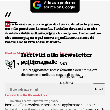
//
G
iù la visiera, mezzo giro di chiave, dentro la prima,
un solo pensiero: la strada, l’asfalto davanti a te che
sembra essere infinito, i giri che salgono, l’adrenalina
TAGGED:
MASTODON
SOCIAL
che accompagna ogni curva e quella sensazione di
volere che la vita fosse infinita.
Radio MotoStorie
Forum
Iscriviti alla newsletter
settimanale
Giri
Gomme
Tieniti aggiornato! Ricevi le notizie dell'ultima ora
direttamente nella tua casella di posta.
Manutenzione
Raduni
Iscriviti alla Newsletter
Ho letto e accetto l'
informativa privacy
.
Iscriviti alla newsletter per essere aggiornato sui nostri
Iscrivendoti, accetti le pratiche sui dati contenute nella nostra
Informativa sulla