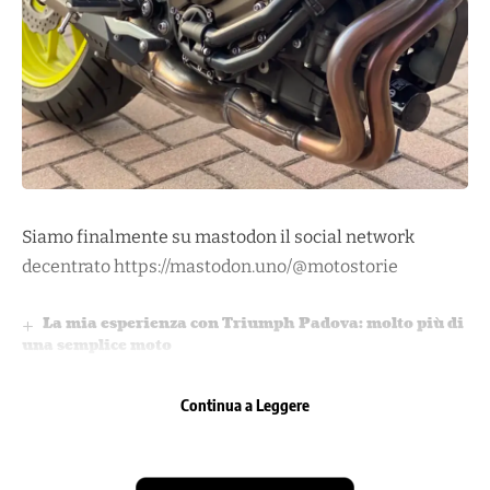
Siamo finalmente su mastodon il social network
decentrato
https://mastodon.uno/@motostorie
La mia esperienza con Triumph Padova: molto più di
una semplice moto
Lanciamo il forum
La colonna sonora delle tue MotoStorie: arriva il
Continua a Leggere
player radio integrato!
Giro in kart a Chioggia
Via gli occhiali