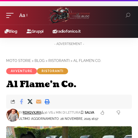
Aa
Blog
Gruppi
radiofonico.it
- ADVERTISEMENT -
MOTO STORIE
>
BLOG
>
RISTORANTI
>
AL FLAME’N CO.
AVVENTURE
RISTORANTI
Al Flame’n Co.
BY
RDXQVXJRX
36 VIS.
1 MIN DI LETTURA
ULTIMO AGGIORNAMENTO: 28 NOVEMBRE, 2025 16:57