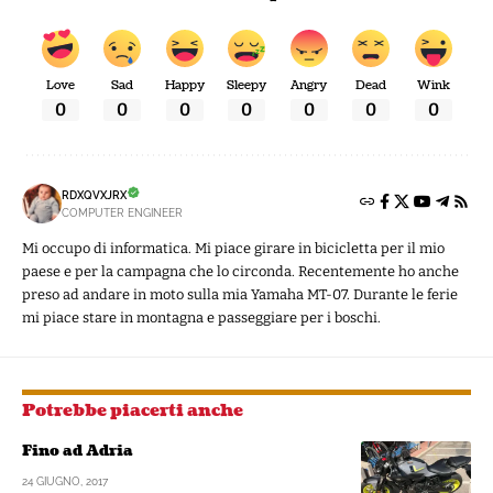
Love
Sad
Happy
Sleepy
Angry
Dead
Wink
0
0
0
0
0
0
0
RDXQVXJRX
COMPUTER ENGINEER
Mi occupo di informatica. Mi piace girare in bicicletta per il mio
paese e per la campagna che lo circonda. Recentemente ho anche
preso ad andare in moto sulla mia Yamaha MT-07. Durante le ferie
mi piace stare in montagna e passeggiare per i boschi.
Potrebbe piacerti anche
Fino ad Adria
24 GIUGNO, 2017