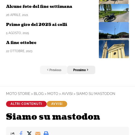
Alcune foto del fine settimana
26 APRILE, 2021
Primo giro del 2025 ai colli
5 AGOSTO, 2025
A fine ottobre
22 OTTOBRE, 2023
Previous
Prossimo
MOTO STORIE
>
BLOG
>
MOTO
>
AVVISI
>
SIAMO SU MASTODON
ALTRI CONTENUTI
AVVISI
Siamo su mastodon