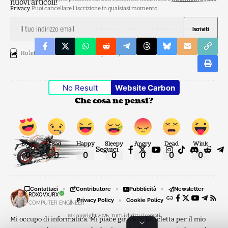
nuovi articoli!
Privacy
. Puoi cancellare l'iscrizione in qualsiasi momento.
Ho letto e accetto l'
informativa privacy
.
No Result
Website Carbon
Che cosa ne pensi?
Love
Sad
Happy
Sleepy
Angry
Dead
Wink
Seguici
0
0
0
0
0
0
0
Contattaci
Contributore
Pubblicità
Newsletter
RDXQVXJRX
Privacy Policy
Cookie Policy
COMPUTER ENGINEER
© Copyright 2026, Tutti i diritti riservati
Mi occupo di informatica. Mi piace girare in bicicletta per il mio