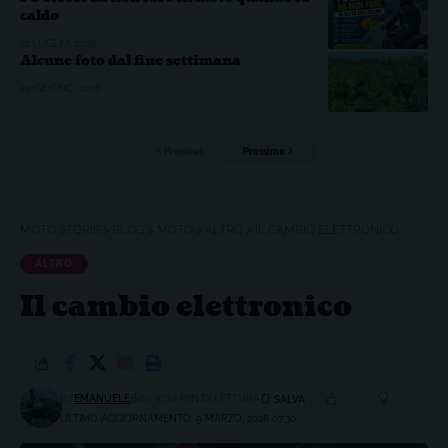
caldo
12 LUGLIO, 2026
Alcune foto dal fine settimana
29 GIUGNO, 2020
Previous
Prossimo
MOTO STORIE
>
BLOG
>
MOTO
>
ALTRO
>
IL CAMBIO ELETTRONICO
ALTRO
Il cambio elettronico
BY
EMANUELE
69 VIS.
2 MIN DI LETTURA
ULTIMO AGGIORNAMENTO: 9 MARZO, 2026 07:30