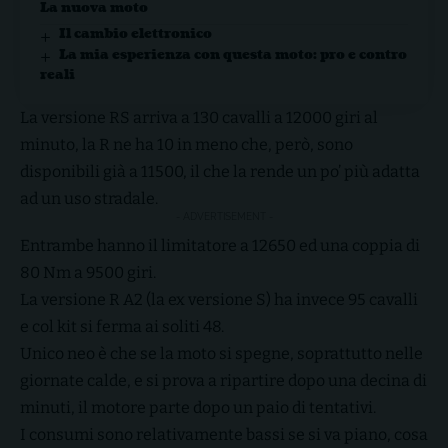
La nuova moto
Il cambio elettronico
La mia esperienza con questa moto: pro e contro
reali
La versione RS arriva a 130 cavalli a 12000 giri al
minuto, la R ne ha 10 in meno che, però, sono
disponibili già a 11500, il che la rende un po’ più adatta
ad un uso stradale.
- ADVERTISEMENT -
Entrambe hanno il limitatore a 12650 ed una coppia di
80 Nm a 9500 giri.
La versione R A2 (la ex versione S) ha invece 95 cavalli
e col kit si ferma ai soliti 48.
Unico neo è che se la moto si spegne, soprattutto nelle
giornate calde, e si prova a ripartire dopo una decina di
minuti, il motore parte dopo un paio di tentativi.
I consumi sono relativamente bassi se si va piano, cosa