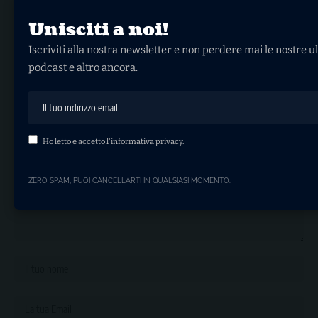
Unisciti a noi!
Nessun commento
Iscriviti alla nostra newsletter e non perdere mai le nostre ul
podcast e altro ancora.
Il tuo indirizzo email non sarà pubblicato.
I campi obbligatori sono
contrassegnati
*
Ho letto e accetto l'
informativa privacy
.
ZERO SPAM, PUOI CANCELLARTI IN QUALSIASI MOMENTO.