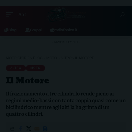
Aa
Blog
Gruppi
radiofonico.it
- ADVERTISEMENT -
MOTO STORIE
>
BLOG
>
MOTO
>
ALTRO
>
IL MOTORE
ALTRO
MOTO
Il Motore
Il frazionamento a tre cilindri lo rende pieno ai
regimi medio-bassi con tanta coppia quasi come un
bicilindrico mentre agli alti la ha grinta di un
quattro cilindri.