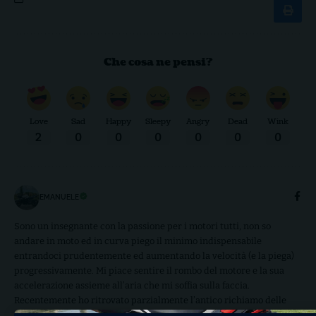
Che cosa ne pensi?
Love
Sad
Happy
Sleepy
Angry
Dead
Wink
2
0
0
0
0
0
0
EMANUELE
Sono un insegnante con la passione per i motori tutti, non so
andare in moto ed in curva piego il minimo indispensabile
entrandoci prudentemente ed aumentando la velocità (e la piega)
progressivamente. Mi piace sentire il rombo del motore e la sua
accelerazione assieme all’aria che mi soffia sulla faccia.
Recentemente ho ritrovato parzialmente l’antico richiamo delle
due ruote.