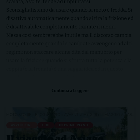
scalata, a volte, tende ad impuntarsi.
Sconsigliatissimo da usare quando la moto è fredda. Si
disattiva automaticamente quando si tira la frizione ed
è disattivabile completamente tramite il menu.
Messa così sembrerebbe inutile ma il discorso cambia
completamente quando le cambiate avvengono ad alti
regimi: non staccare alcune dita dal manubrio per
usare la frizione quando si sfrutta tutta la potenza e la
coppia (o la frenata) è una saggia idea ed in questo
caso le cambiate sono perfette.
Continua a Leggere
Leggi anche
MOTO STORIE
>
BLOG
>
MOTO
>
AVVENTURE
>
GIRI
>
IL VIAGGIO AD ASIAGO
AVVENTURE
GIRI
IN PRIMO PIANO
Il viaggio ad Asiago