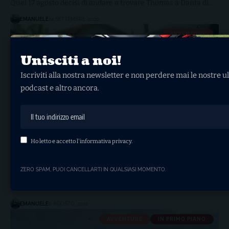
Quel 17 agosto decisi di andare a trovare Thomas a Danta di…
EMANUELE
24 SETTEMBRE, 2020
AVVENTURE
Unisciti a noi!
Iscriviti alla nostra newsletter e non perdere mai le nostre ul
podcast e altro ancora.
Ho letto e accetto l'
informativa privacy
.
Il sorpasso
ZERO SPAM, PUOI CANCELLARTI IN QUALSIASI MOMENTO.
Su una bici di quelle vecchie e tutte arrugginite c'è un
vecchietto…
EMANUELE
6 AGOSTO, 2020
AVVENTURE
IN PRIMO PIANO