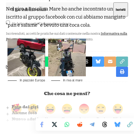
Nel giro a Rosolina Mare ho anche incontrato un
iscritto al gruppo facebook con cui abbiamo mangiato
Ho letto e accetto l'
informativa privacy
.
“pan e salame” e bevuto una coca cola.
Iscrivendoti, accetti le pratiche sui dati contenute nella nostra
Informativa sulla
Privacy
. Puoi cancellare l'iscrizione in qualsiasi momento.
In piazzale Europa
In riva al mare
Che cosa ne pensi?
Foto dai giri
Alcune foto
Nuovo adesivo
Love
Sad
Happy
Sleepy
Angry
Dead
Wink
0
0
0
0
0
0
0
Ecco finalmente il quadro