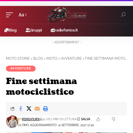
Aa
Blog
Gruppi
radiofonico.it
- ADVERTISEMENT -
MOTO STORIE
>
BLOG
>
MOTO
>
AVVENTURE
>
FINE SETTIMANA MOTOCICLISTICO
AVVENTURE
Fine settimana
motociclistico
BY
RDXQVXJRX
51 VIS.
1 MIN DI LETTURA
ULTIMO AGGIORNAMENTO: 11 SETTEMBRE, 2017 17:30