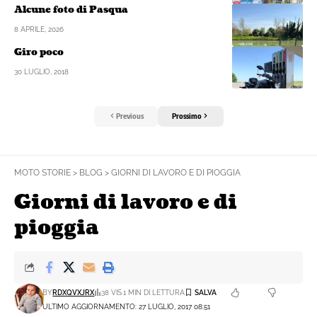
Alcune foto di Pasqua
8 APRILE, 2026
Giro poco
30 LUGLIO, 2018
Previous
Prossimo
MOTO STORIE
>
BLOG
>
GIORNI DI LAVORO E DI PIOGGIA
Giorni di lavoro e di
pioggia
BY
RDXQVXJRX
38 VIS.
1 MIN DI LETTURA
ULTIMO AGGIORNAMENTO: 27 LUGLIO, 2017 08:51