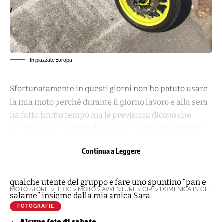
In piazzale Europa
Sfortunatamente in questi giorni non ho potuto usare
la mia moto perchè durante il giorno lavoro e alla sera
ha fatto brutto tempo ma le previsioni dicono che
questa sera ci sarà il sole e quindi, salvo altra pioggia,
sarà la sera giusta per un bel giro magari fino a Loreo o
Continua a Leggere
chissà :-)
Domenica tra i miei giri ho potuto anche incontrare
qualche utente del gruppo e fare uno spuntino “pan e
MOTO STORIE
>
BLOG
>
MOTO
>
AVVENTURE
>
GIRI
>
DOMENICA IN GIRO
salame” insieme dalla mia amica Sara.
FOTOGRAFIE
Alcune foto di sabato