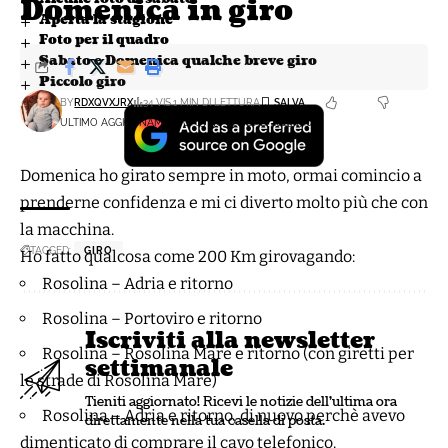
Domenica in giro
Aperta la stagione
Foto per il quadro
Sabato e Domenica qualche breve giro
Piccolo giro
BY
RDXQVXJRX
34 VIS.
1 MIN DI LETTURA
ULTIMO AGGIORNAMENTO: 13 NOVEMBRE, 2023 17:06
Domenica ho girato sempre in moto, ormai comincio a
prenderne confidenza e mi ci diverto molto più che con
la macchina.
TAGGED:
GIRO
Ho fatto qualcosa come 200 Km girovagando:
Rosolina – Adria e ritorno
Rosolina – Portoviro e ritorno
Iscriviti alla newsletter
Rosolina – Rosolina Mare e ritorno (con giretti per
settimanale
le strade di Rosolina Mare)
Tieniti aggiornato! Ricevi le notizie dell'ultima ora
Rosolina – Adria e ritorno, di nuovo perchè avevo
direttamente nella tua casella di posta.
dimenticato di comprare il cavo telefonico.