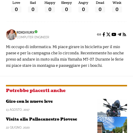
Love
Sad
Happy
Sleepy
Angry
Dead
Wink
0
0
0
0
0
0
0
RDXQVXJRX
COMPUTER ENGINEER
Mi occupo di informatica. Mi piace girare in bicicletta per il mio
paese e per la campagna che lo circonda. Recentemente ho anche
preso ad andare in moto sulla mia Yamaha MT-07. Durante le ferie
mi piace stare in montagna e passeggiare per i boschi.
Potrebbe piacerti anche
Giro con le nuove leve
13 AGOSTO, 2017
Visita alla Pallacanestro Piovese
22 GIUGNO, 2020