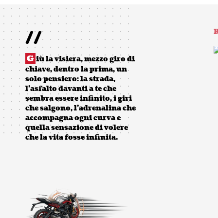
//
R
G
iù la visiera, mezzo giro di
chiave, dentro la prima, un
solo pensiero: la strada,
l’asfalto davanti a te che
sembra essere infinito, i giri
che salgono, l’adrenalina che
accompagna ogni curva e
quella sensazione di volere
che la vita fosse infinita.