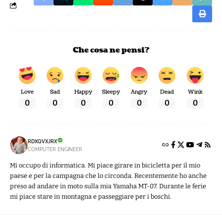
Che cosa ne pensi?
Love
Sad
Happy
Sleepy
Angry
Dead
Wink
0
0
0
0
0
0
0
RDXQVXJRX
COMPUTER ENGINEER
Mi occupo di informatica. Mi piace girare in bicicletta per il mio
paese e per la campagna che lo circonda. Recentemente ho anche
preso ad andare in moto sulla mia Yamaha MT-07. Durante le ferie
mi piace stare in montagna e passeggiare per i boschi.