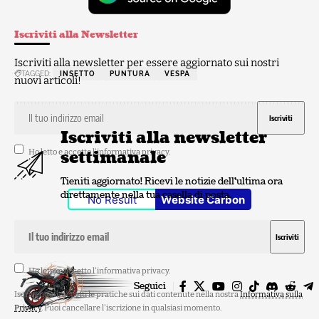
Iscriviti alla Newsletter
Iscriviti alla newsletter per essere aggiornato sui nostri
TAGGED:
INSETTO
PUNTURA
VESPA
nuovi articoli!
Iscriviti alla newsletter
settimanale
Ho letto e accetto l'
informativa privacy
.
Tieniti aggiornato! Ricevi le notizie dell'ultima ora
direttamente nella tua casella di posta.
No Result
Website Carbon
Ho letto e accetto l'
informativa privacy
.
Seguici
Iscrivendoti, accetti le pratiche sui dati contenute nella nostra
Informativa sulla
Privacy
. Puoi cancellare l'iscrizione in qualsiasi momento.