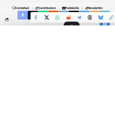
Contattaci
Contributore
Pubblicità
Newsletter
Privacy Policy
Cookie Policy
© Copyright 2026, Tutti i diritti riservati
AO VIVO
RADIO MOTO STORIE
RADIO MOTO STORIE
Che cosa ne pensi?
LA RADIO DEI MOTOCICLISTI
Love
Sad
Happy
Sleepy
Angry
Dead
Wink
0
1
0
0
0
0
0
RDXQVXJRX
COMPUTER ENGINEER
Mi occupo di informatica. Mi piace girare in bicicletta per il mio
paese e per la campagna che lo circonda. Recentemente ho anche
preso ad andare in moto sulla mia Yamaha MT-07. Durante le ferie