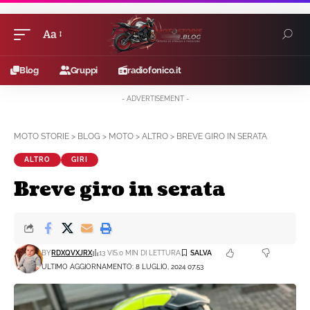
Aa
Blog
Gruppi
radiofonico.it
- ADVERTISEMENT -
MOTO STORIE
>
BLOG
>
MOTO
>
ALTRO
>
BREVE GIRO IN SERATA
ALTRO
GIRI
Breve giro in serata
BY
RDXQVXJRX
13 VIS.
0 MIN DI LETTURA
ULTIMO AGGIORNAMENTO: 8 LUGLIO, 2024 07:53