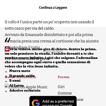
Trovo un punto dove potermi fermare, mi tolgo il casco
Continua a Leggere
e la giacca e fortuna la vespa non c’era più ma il dolore
al collo si.
Il collo è l’unica parte un po’ scoperta non usando il
sotto casco per via del caldo.
Arrivato da Emanuele disinfettato e poi alla prima
//
farmacia presa una crema al cortisone che ha aiutato
a controllare il tutto.
G
iù la visiera, mezzo giro di chiave, dentro la prima,
- ADVERTISEMENT -
un solo pensiero: la strada, l’asfalto davanti a te che
sembra essere infinito, i giri che salgono, l’adrenalina
Per fortuna nulla di grave.
che accompagna ogni curva e quella sensazione di
volere che la vita fosse infinita.
Nuova moto
Il grande caldo
Radio MotoStorie
Forum
5 anni
Al Lotus
Giri
Adesivo serbatoio
Gomme
Manutenzione
Raduni