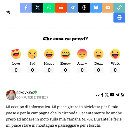
Che cosa ne pensi?
Love
Sad
Happy
Sleepy
Angry
Dead
Wink
0
0
0
0
0
0
0
RDXQVXJRX
COMPUTER ENGINEER
Mi occupo di informatica. Mi piace girare in bicicletta per il mio
paese e per la campagna che lo circonda. Recentemente ho anche
preso ad andare in moto sulla mia Yamaha MT-07. Durante le ferie
mi piace stare in montagna e passeggiare per i boschi.