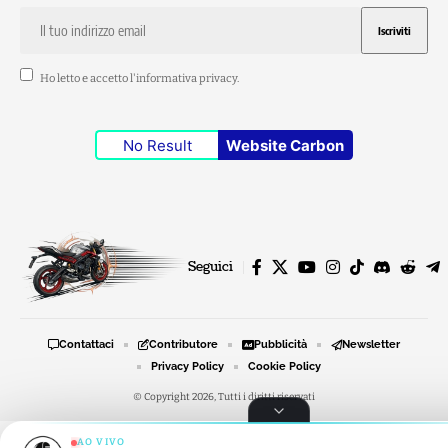
Ho letto e accetto l'
informativa privacy
.
No Result
Website Carbon
Seguici
Contattaci
Contributore
Pubblicità
Newsletter
Privacy Policy
Cookie Policy
© Copyright 2026, Tutti i diritti riservati
AO VIVO
RADIO MOTO STORIE