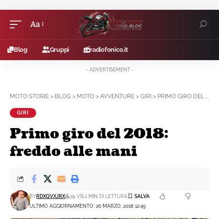
Aa
Blog
Gruppi
radiofonico.it
- ADVERTISEMENT -
MOTO STORIE
>
BLOG
>
MOTO
>
AVVENTURE
>
GIRI
>
PRIMO GIRO DEL 2018: FREDDO ALLE MANI
GIRI
Primo giro del 2018:
freddo alle mani
BY
RDXQVXJRX
39 VIS.
1 MIN DI LETTURA
ULTIMO AGGIORNAMENTO: 26 MARZO, 2018 12:49