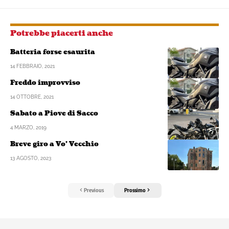
Potrebbe piacerti anche
Batteria forse esaurita
14 FEBBRAIO, 2021
Freddo improvviso
14 OTTOBRE, 2021
Sabato a Piove di Sacco
4 MARZO, 2019
Breve giro a Vo’ Vecchio
13 AGOSTO, 2023
Previous
Prossimo