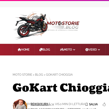
HOME
BLOG
MOTO
VIDEO
MOTO STORIE
>
BLOG
>
GOKART CHIOGGIA
GoKart Chioggi
BY
RDXQVXJRX
34 VIS.
0 MIN DI LETTURA