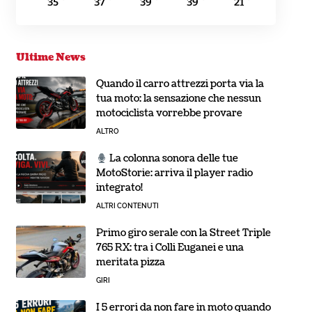
35
37
39
39
21
Ultime News
Quando il carro attrezzi porta via la
tua moto: la sensazione che nessun
motociclista vorrebbe provare
ALTRO
La colonna sonora delle tue
MotoStorie: arriva il player radio
integrato!
ALTRI CONTENUTI
Primo giro serale con la Street Triple
765 RX: tra i Colli Euganei e una
meritata pizza
GIRI
I 5 errori da non fare in moto quando