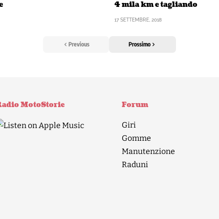
e
4 mila km e tagliando
17 SETTEMBRE, 2018
Previous
Prossimo
adio MotoStorie
Forum
Giri
Gomme
Manutenzione
Raduni