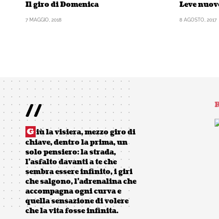
Il giro di Domenica
Leve nuov
7 MAGGIO, 2018
8 AGOSTO, 2017
//
R
G
iù la visiera, mezzo giro di
chiave, dentro la prima, un
solo pensiero: la strada,
l’asfalto davanti a te che
sembra essere infinito, i giri
che salgono, l’adrenalina che
accompagna ogni curva e
quella sensazione di volere
che la vita fosse infinita.