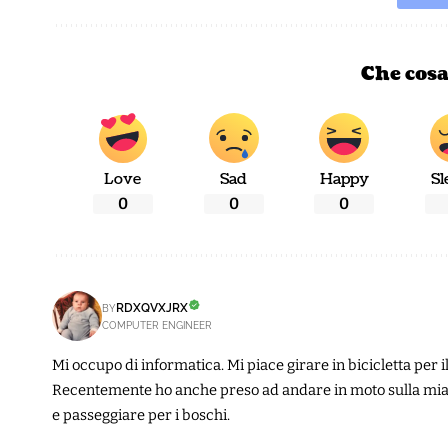
Che cosa
Love
Sad
Happy
Sl
0
0
0
RDXQVXJRX
BY
COMPUTER ENGINEER
Mi occupo di informatica. Mi piace girare in bicicletta per
Recentemente ho anche preso ad andare in moto sulla mia
e passeggiare per i boschi.