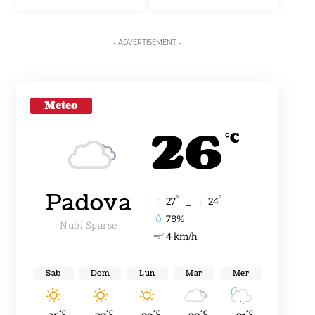
- ADVERTISEMENT -
Meteo
26
°C
Padova
°
°
27
_
24
78%
Nubi Sparse
4 km/h
Sab
Dom
Lun
Mar
Mer
°C
°C
°C
°C
°C