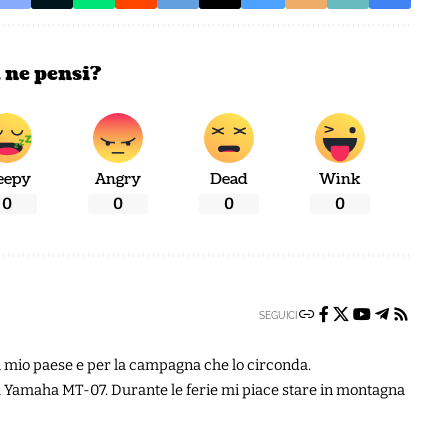
 ne pensi?
eepy
Angry
Dead
Wink
0
0
0
0
SEGUICI
 il mio paese e per la campagna che lo circonda.
 Yamaha MT-07. Durante le ferie mi piace stare in montagna