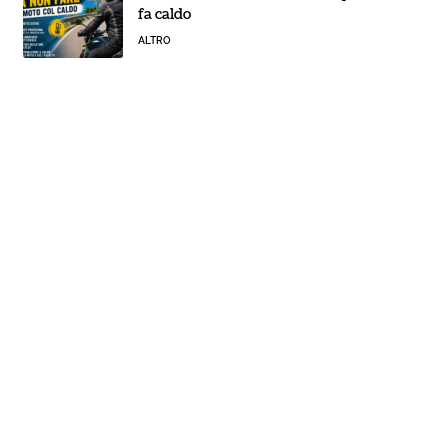
fa caldo
ALTRO