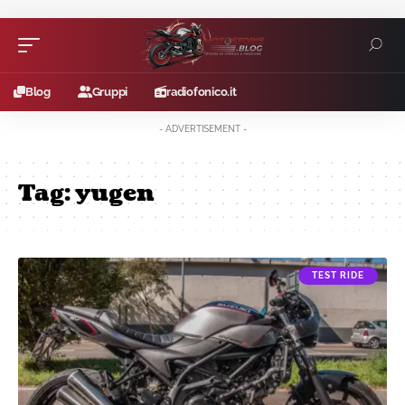
Blog
Gruppi
radiofonico.it
- ADVERTISEMENT -
Tag:
yugen
TEST RIDE