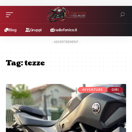
Blog
Gruppi
radiofonico.it
- ADVERTISEMENT -
Tag:
tezze
AVVENTURE
GIRI