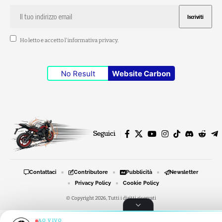
Ho letto e accetto l'
informativa privacy
.
No Result
Website Carbon
Seguici
Contattaci
Contributore
Pubblicità
Newsletter
Privacy Policy
Cookie Policy
© Copyright 2026, Tutti i diritti riservati
AO VIVO
RADIO MOTO STORIE