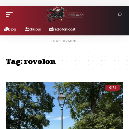
Blog
Gruppi
radiofonico.it
- ADVERTISEMENT -
Tag:
rovolon
GIRI