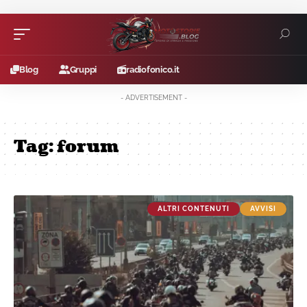
Blog
Gruppi
radiofonico.it
- ADVERTISEMENT -
Tag:
forum
ALTRI CONTENUTI
AVVISI