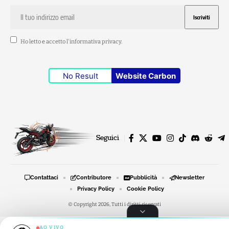
Ho letto e accetto l'
informativa privacy
.
No Result
Website Carbon
Seguici
Contattaci
Contributore
Pubblicità
Newsletter
Privacy Policy
Cookie Policy
© Copyright 2026, Tutti i diritti riservati
AO VIVO
RADIO MOTO STORIE