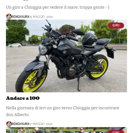
Un giro a Chioggia per vedere il mare, troppa gente :-)
RDXQVXJRX
25 MAGGIO, 2020
GIRI
Andare a 100
Nella giornata di ieri un giro verso Chioggia per incontrare
don Alberto
RDXQVXJRX
17 MAGGIO, 2020
GIRI