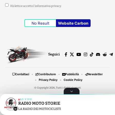
Ho letto e accetto l'
informativa privacy
.
No Result
Website Carbon
Seguici
Contattaci
Contributore
Pubblicità
Newsletter
Privacy Policy
Cookie Policy
© Copyright 2026, Tutti i diritti riservati
AO VIVO
RADIO MOTO STORIE
RADIO MOTO STORIE
LA RADIO DEI MOTOCICLISTI