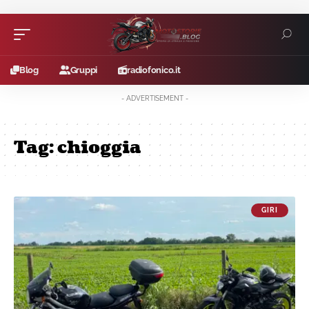
Blog
Gruppi
radiofonico.it
- ADVERTISEMENT -
Tag:
chioggia
GIRI