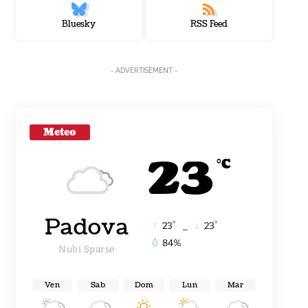
Bluesky
RSS Feed
- ADVERTISEMENT -
Meteo
23
°C
Padova
°
°
23
_
23
84%
Nubi Sparse
Ven
Sab
Dom
Lun
Mar