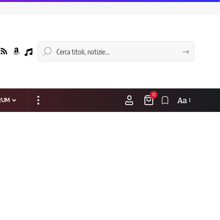
0
Aa
RUM