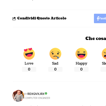
Condividi Questo Articolo
Face
Che cosa
Love
Sad
Happy
Sl
0
0
0
RDXQVXJRX
BY
COMPUTER ENGINEER