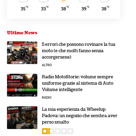
°C
°C
°C
°C
°C
35
33
38
39
38
Ultime News
5 errori che possono rovinare la tua
moto (e che molti fanno senza
accorgersene)
ALTRO
Radio MotoStorie: volume sempre
uniforme grazie al sistema di Auto
Volume intelligente
RADIO
La mia esperienza da Wheelup
Padova: un negozio che sembra aver
perso smalto