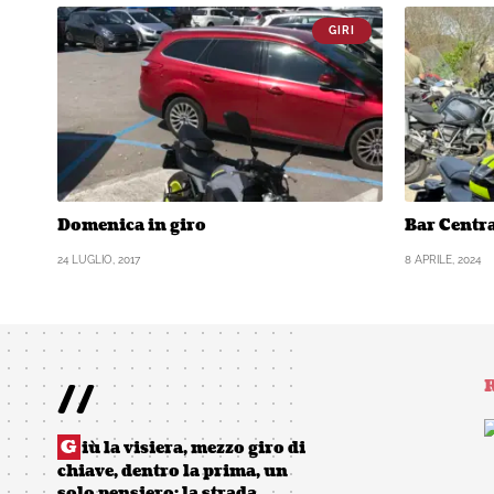
GIRI
Domenica in giro
Bar Centr
24 LUGLIO, 2017
8 APRILE, 2024
//
R
G
iù la visiera, mezzo giro di
chiave, dentro la prima, un
solo pensiero: la strada,