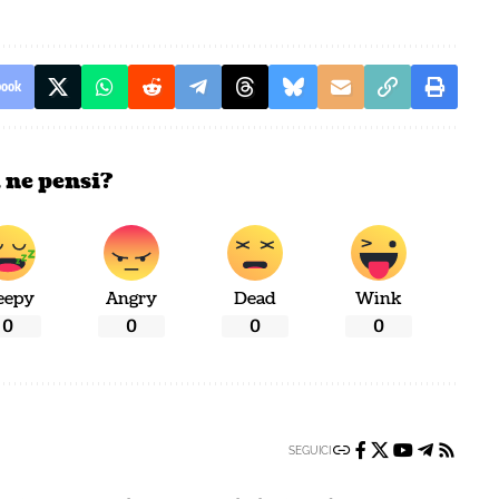
book
 ne pensi?
eepy
Angry
Dead
Wink
0
0
0
0
SEGUICI