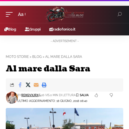
Aa
Blog
Gruppi
radiofonico.it
- ADVERTISEMENT -
MOTO STORIE
>
BLOG
>
AL MARE DALLA SARA
Al mare dalla Sara
BY
RDXQVXJRX
26 VIS.
0 MIN DI LETTURA
ULTIMO AGGIORNAMENTO: 18 GIUGNO, 2018 08:40