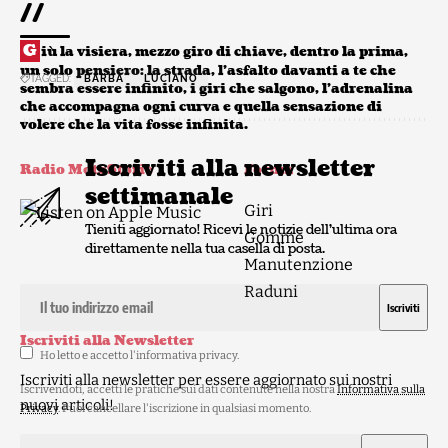
//
G
iù la visiera, mezzo giro di chiave, dentro la prima,
un solo pensiero: la strada, l’asfalto davanti a te che
TAGGED:
BARBA
LUCIANO
sembra essere infinito, i giri che salgono, l’adrenalina
che accompagna ogni curva e quella sensazione di
volere che la vita fosse infinita.
Iscriviti alla newsletter
Radio MotoStorie
Forum
settimanale
Giri
Tieniti aggiornato! Ricevi le notizie dell'ultima ora
Gomme
direttamente nella tua casella di posta.
Manutenzione
Raduni
Iscriviti alla Newsletter
Ho letto e accetto l'
informativa privacy
.
Iscriviti alla newsletter per essere aggiornato sui nostri
Iscrivendoti, accetti le pratiche sui dati contenute nella nostra
Informativa sulla
nuovi articoli!
Privacy
. Puoi cancellare l'iscrizione in qualsiasi momento.