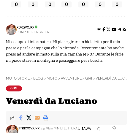
0
0
0
0
0
0
0
RDXQVXJRX
COMPUTER ENGINEER
Mi occupo di informatica. Mi piace girare in bicicletta per il mio
paese e per la campagna che lo circonda. Recentemente ho anche
preso ad andare in moto sulla mia Yamaha MT-07. Durante le ferie
mi piace stare in montagna e passeggiare per i boschi.
MOTO STORIE
>
BLOG
>
MOTO
>
AVVENTURE
>
GIRI
>
VENERDÌ DA LUCIANO
GIRI
Venerdì da Luciano
BY
RDXQVXJRX
41 VIS.
0 MIN DI LETTURA