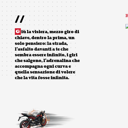
//
R
G
iù la visiera, mezzo giro di
chiave, dentro la prima, un
solo pensiero: la strada,
l’asfalto davanti a te che
sembra essere infinito, i giri
che salgono, l’adrenalina che
accompagna ogni curva e
quella sensazione di volere
che la vita fosse infinita.