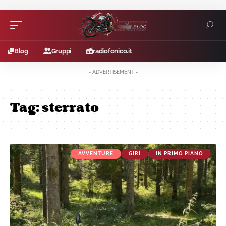
Blog
Gruppi
radiofonico.it
- ADVERTISEMENT -
Tag:
sterrato
AVVENTURE
GIRI
IN PRIMO PIANO