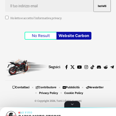
Ho letto e accetto l'
informativa privacy
.
No Result
Website Carbon
Seguici
Contattaci
Contributore
Pubblicità
Newsletter
Privacy Policy
Cookie Policy
© Copyright 2026, Tutti i diritti riservati
AO VIVO
RADIO MOTO STORIE