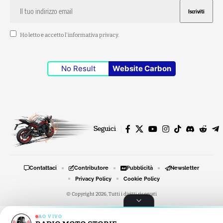
Ho letto e accetto l'
informativa privacy
.
No Result
Website Carbon
Seguici
Contattaci
Contributore
Pubblicità
Newsletter
Privacy Policy
Cookie Policy
© Copyright 2026, Tutti i diritti riservati
AO VIVO
RADIO MOTO STORIE