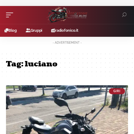
Blog
Gruppi
radiofonico.it
- ADVERTISEMENT -
Tag:
luciano
GIRI