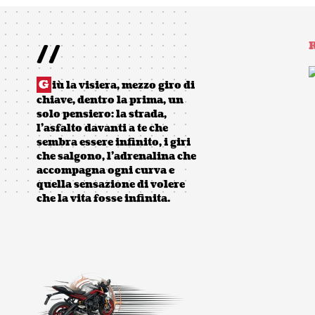
//
R
G
iù la visiera, mezzo giro di
chiave, dentro la prima, un
solo pensiero: la strada,
l’asfalto davanti a te che
sembra essere infinito, i giri
che salgono, l’adrenalina che
accompagna ogni curva e
quella sensazione di volere
che la vita fosse infinita.