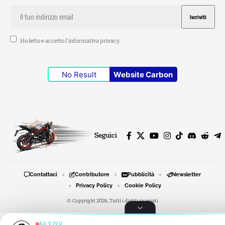
Ho letto e accetto l'
informativa privacy
.
No Result
Website Carbon
Seguici
Contattaci
Contributore
Pubblicità
Newsletter
Privacy Policy
Cookie Policy
© Copyright 2026, Tutti i diritti riservati
AO VIVO
RADIO MOTO STORIE