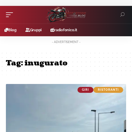
Blog
Gruppi
radiofonico.it
- ADVERTISEMENT -
Tag:
inugurato
GIRI
RISTORANTI