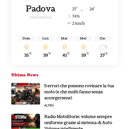
Padova
°
°
27
_
24
74%
Cielo Sereno
2 km/h
Dom
Lun
Mar
Mer
Gio
°C
°C
°C
°C
°C
35
39
41
39
27
Ultime News
5 errori che possono rovinare la tua
moto (e che molti fanno senza
accorgersene)
ALTRO
Radio MotoStorie: volume sempre
uniforme grazie al sistema di Auto
Volume intelligente