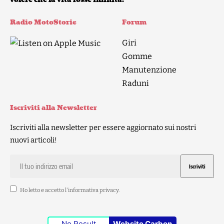
volere che la vita fosse infinita.
Radio MotoStorie
Forum
Giri
Gomme
Manutenzione
Raduni
Iscriviti alla Newsletter
Iscriviti alla newsletter per essere aggiornato sui nostri
nuovi articoli!
Ho letto e accetto l'
informativa privacy
.
No Result
Website Carbon