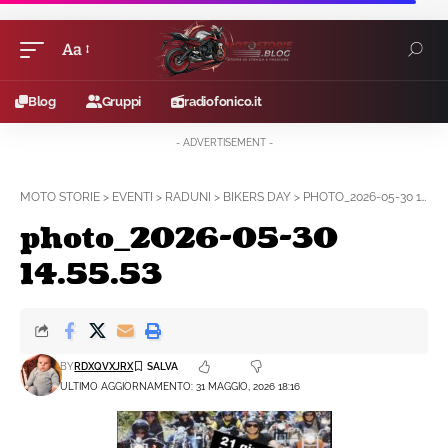
Aa
Font
Resizer
Blog
Gruppi
radiofonico.it
- ADVERTISEMENT -
MOTO STORIE
>
EVENTI
>
RADUNI
>
BIKERS DAY
>
PHOTO_2026-05-30 14.55.53
photo_2026-05-30
14.55.53
BY
RDXQVXJRX
ULTIMO AGGIORNAMENTO: 31 MAGGIO, 2026 18:16