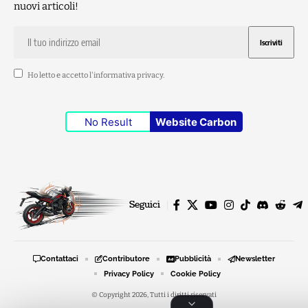
nuovi articoli!
Ho letto e accetto l'
informativa privacy
.
No Result
Website Carbon
Seguici
Contattaci
Contributore
Pubblicità
Newsletter
Privacy Policy
Cookie Policy
© Copyright 2026, Tutti i diritti riservati