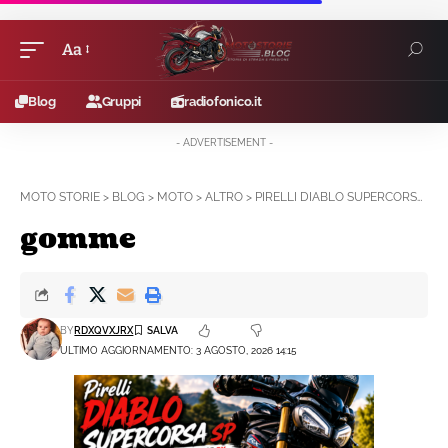
Aa
Font
Resizer
Blog
Gruppi
radiofonico.it
- ADVERTISEMENT -
MOTO STORIE
>
BLOG
>
MOTO
>
ALTRO
>
PIRELLI DIABLO SUPERCORSA SP SULLA TRIUMPH STREET TRIPLE 765 RX: IMPRESSIONI DOPO I PRIMI CHILOMETRI
gomme
BY
RDXQVXJRX
ULTIMO AGGIORNAMENTO: 3 AGOSTO, 2026 14:15