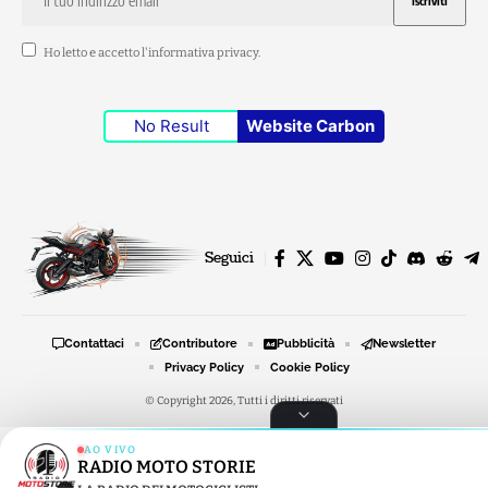
Ho letto e accetto l'
informativa privacy
.
No Result
Website Carbon
Seguici
Contattaci
Contributore
Pubblicità
Newsletter
Privacy Policy
Cookie Policy
© Copyright 2026, Tutti i diritti riservati
AO VIVO
RADIO MOTO STORIE
RADIO MOTO STORIE