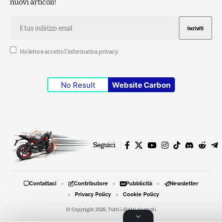
nuovi articoli!
Ho letto e accetto l'
informativa privacy
.
No Result
Website Carbon
Seguici
Contattaci
Contributore
Pubblicità
Newsletter
Privacy Policy
Cookie Policy
© Copyright 2026, Tutti i diritti riservati