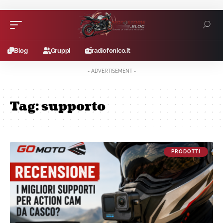
Blog
Gruppi
radiofonico.it
- ADVERTISEMENT -
Tag:
supporto
PRODOTTI