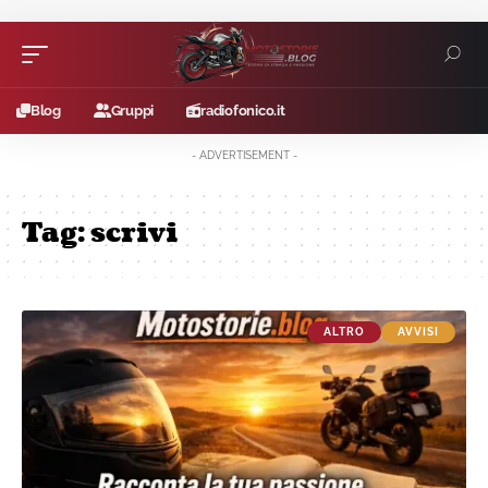
Blog
Gruppi
radiofonico.it
- ADVERTISEMENT -
Tag:
scrivi
ALTRO
AVVISI