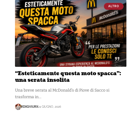
ALTRO
“Esteticamente questa moto spacca”:
una serata insolita
Una breve serata al McDonald’s di Piove di Sacco si
trasforma in…
RDXQVXJRX
24 GIUGNO, 2026