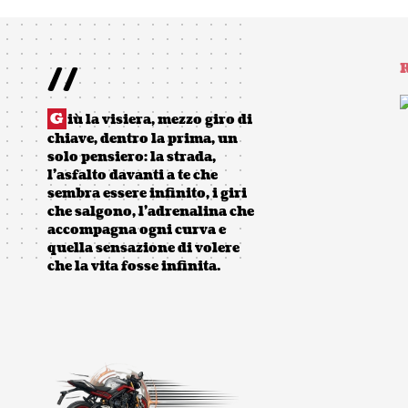
//
R
G
iù la visiera, mezzo giro di
chiave, dentro la prima, un
solo pensiero: la strada,
l’asfalto davanti a te che
sembra essere infinito, i giri
che salgono, l’adrenalina che
accompagna ogni curva e
quella sensazione di volere
che la vita fosse infinita.