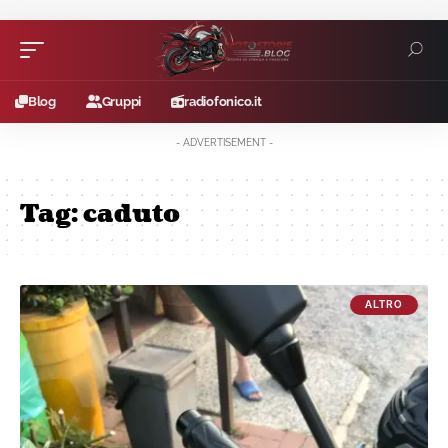
Blog
Gruppi
radiofonico.it
- ADVERTISEMENT -
Tag:
caduto
ALTRO