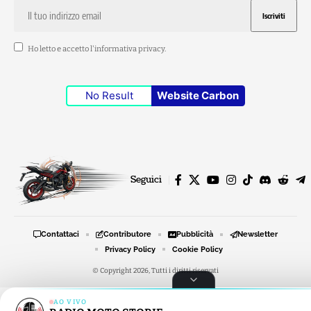
Ho letto e accetto l'
informativa privacy
.
No Result
Website Carbon
Seguici
Contattaci
Contributore
Pubblicità
Newsletter
Privacy Policy
Cookie Policy
© Copyright 2026, Tutti i diritti riservati
AO VIVO
RADIO MOTO STORIE