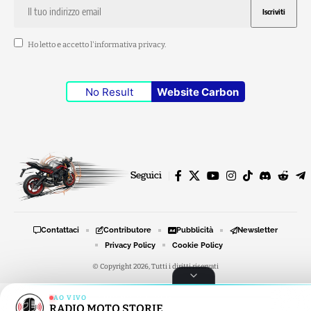
Ho letto e accetto l'
informativa privacy
.
No Result
Website Carbon
Seguici
Contattaci
Contributore
Pubblicità
Newsletter
Privacy Policy
Cookie Policy
© Copyright 2026, Tutti i diritti riservati
AO VIVO
RADIO MOTO STORIE
RADIO MOTO STORIE