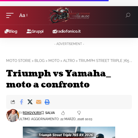
Aa
Font
Resizer
Blog
Gruppi
radiofonico.it
- ADVERTISEMENT -
MOTO STORIE
>
BLOG
>
MOTO
>
ALTRO
>
TRIUMPH STREET TRIPLE 765 RX VS YAMAHA MT-07: DUE MONDI A CONFRONTO
Triumph vs Yamaha_
moto a confronto
BY
RDXQVXJRX
ULTIMO AGGIORNAMENTO: 22 MARZO, 2026 10:03