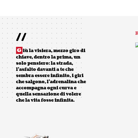
//
R
G
iù la visiera, mezzo giro di
chiave, dentro la prima, un
solo pensiero: la strada,
l’asfalto davanti a te che
sembra essere infinito, i giri
che salgono, l’adrenalina che
accompagna ogni curva e
quella sensazione di volere
che la vita fosse infinita.