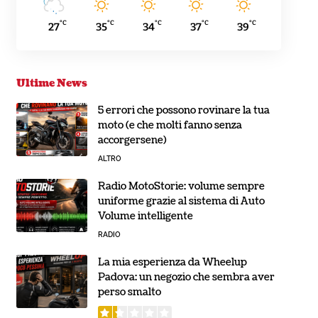
°C
°C
°C
°C
°C
27
35
34
37
39
Ultime News
5 errori che possono rovinare la tua
moto (e che molti fanno senza
accorgersene)
ALTRO
Radio MotoStorie: volume sempre
uniforme grazie al sistema di Auto
Volume intelligente
RADIO
La mia esperienza da Wheelup
Padova: un negozio che sembra aver
perso smalto