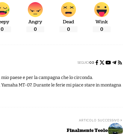
eepy
Angry
Dead
Wink
0
0
0
0
SEGUICI
 il mio paese e per la campagna che lo circonda.
 Yamaha MT-07. Durante le ferie mi piace stare in montagna
ARTICOLO SUCCESSIVO
Finalmente Teolo