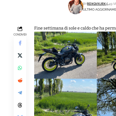
BY
RDXQVXJRX
49 VI
ULTIMO AGGIORNAMEN
Fine settimana di sole e caldo che ha perme
CONDIVIDI