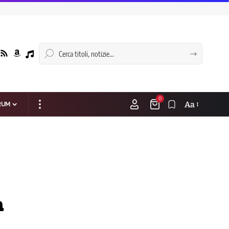
0
Aa
RUM
a