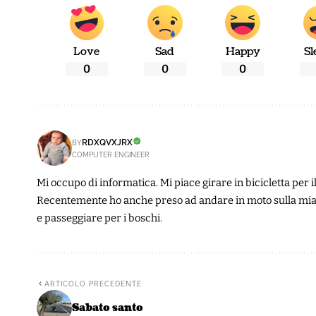
Love
Sad
Happy
Sl
0
0
0
RDXQVXJRX
BY
COMPUTER ENGINEER
Mi occupo di informatica. Mi piace girare in bicicletta per
Recentemente ho anche preso ad andare in moto sulla mia
e passeggiare per i boschi.
ARTICOLO PRECEDENTE
Sabato santo